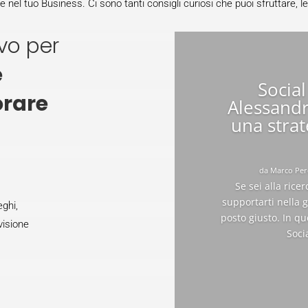
e nel tuo Business. Ci sono tanti consigli curiosi che puoi sfruttare, leg
ivo per
e
Socia
orare
Alessandri
una strat
da
Marco Per
Se sei alla rice
supportarti nella g
eghi,
posto giusto. In qu
ivisione
Soci