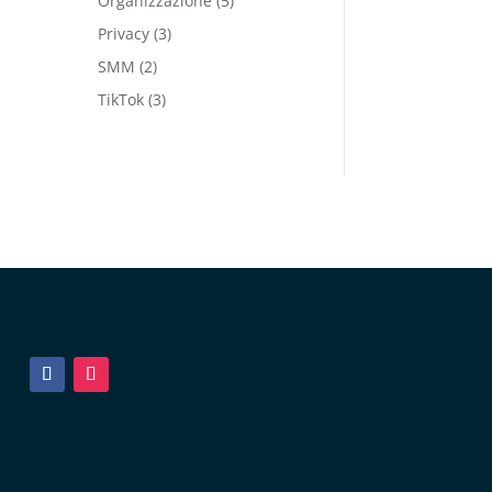
Organizzazione
(5)
Privacy
(3)
SMM
(2)
TikTok
(3)