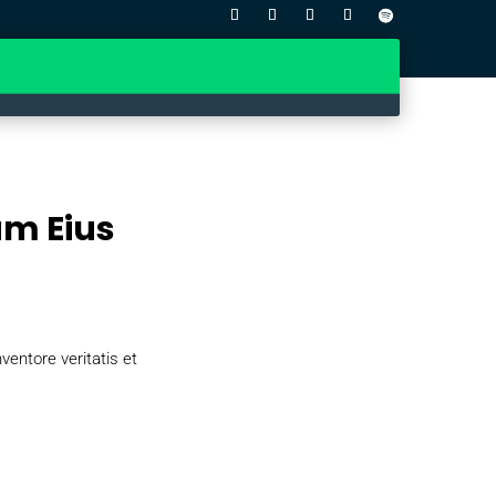
am Eius
entore veritatis et