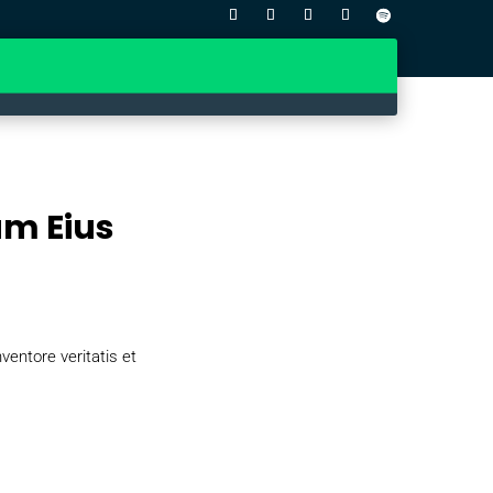
am Eius
entore veritatis et