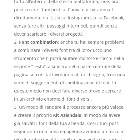
tutto all’interno della stessa piattaforma, cioè, ora
puoi creare i tuoi post su Canva e programmarli
direttamente da lì, sia su Instagram sia su Facebook,
senza fare altri passaggi intermedi, quindi senza
dover scaricare i diversi progetti.
Font combination
: anche tu hai sempre problemi
a combinare i diversi font tra di loro? Ecco uno
strumento che ti potrà aiutare molto! Se clicchi nella
sezione “Testo”, a sinistra nella parte centrale della
pagina su cui stai lavorando al tuo disegno, trovi una
serie di suggerimenti di combinazione di font. In
questo modo non devi fare diverse prove e cercare
in un archivio enorme di font diversi.
Un modo di rendere il processo ancora più veloce
è creare il proprio
Kit Aziendale
, in modo da avere
già salvati i font della tua azienda. Così i tuoi post
seguiranno una linea omogenea avranno un tocco in
più di professionalità. Inoltre, ogni volta che aprirai